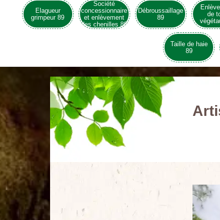
Société
Enlèv
Elagueur
concessionnaire
Débroussaillage
de t
grimpeur 89
et enlèvement
89
végéta
des chenilles 89
Taille de haie
89
Art