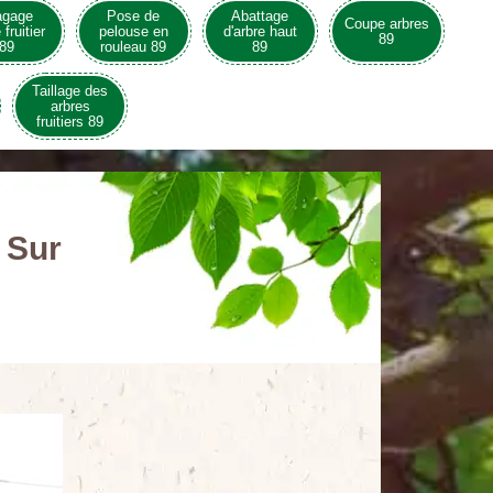
agage
Pose de
Abattage
Coupe arbres
 fruitier
pelouse en
d'arbre haut
89
89
rouleau 89
89
Taillage des
arbres
fruitiers 89
 Sur