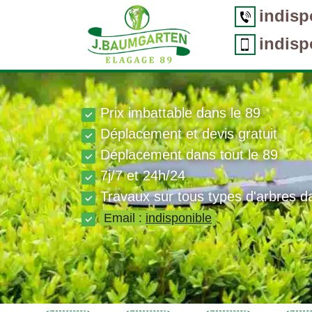
indisp
indisp
Prix imbattable dans le 89
Déplacement et devis gratuit
Déplacement dans tout le 89
7j/7 et 24h/24
Travaux sur tous types d'arbres d
Email :
indisponible