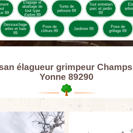
Elagage et
ement
Tout entretien
El
abattage de
Tonte de
out
parc et jardin
arbre
tout type
pelouse 89
ux 89
89
d'arbre 89
Dessouchage
Pose de
Pose de
arbre et haie
Jardinier 89
clôture 89
grillage 89
89
isan élagueur grimpeur Champs
Yonne 89290