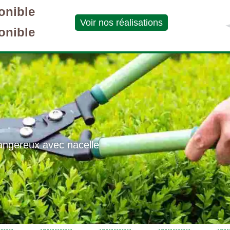
onible
Voir nos réalisations
onible
angereux avec nacelle