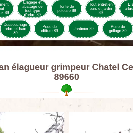
Elagage et
ement
Tout entretien
El
abattage de
Tonte de
out
parc et jardin
arbre
tout type
pelouse 89
ux 89
89
d'arbre 89
Dessouchage
Pose de
Pose de
arbre et haie
Jardinier 89
clôture 89
grillage 89
89
san élagueur grimpeur Chatel Ce
89660