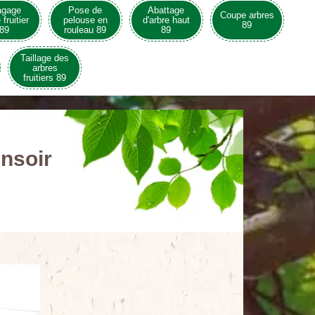
agage
Pose de
Abattage
Coupe arbres
 fruitier
pelouse en
d'arbre haut
89
89
rouleau 89
89
Taillage des
arbres
fruitiers 89
nsoir