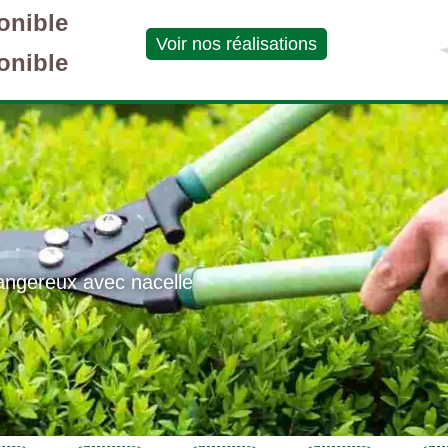
onible
Voir nos réalisations
onible
angereux avec nacelle