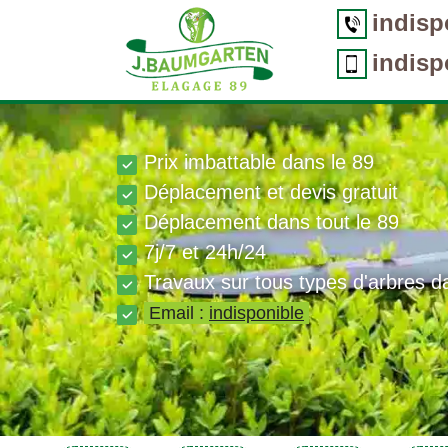
indisp
indisp
Prix imbattable dans le 89
Déplacement et devis gratuit
Déplacement dans tout le 89
7j/7 et 24h/24
Travaux sur tous types d'arbres d
Email :
indisponible