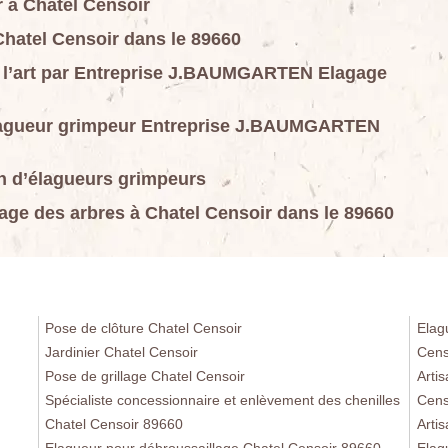
 à Chatel Censoir
Chatel Censoir dans le 89660
de l’art par Entreprise J.BAUMGARTEN Elagage
l’élagueur grimpeur Entreprise J.BAUMGARTEN
on d’élagueurs grimpeurs
gage des arbres à Chatel Censoir dans le 89660
Pose de clôture Chatel Censoir
Elag
Jardinier Chatel Censoir
Cens
Pose de grillage Chatel Censoir
Arti
Spécialiste concessionnaire et enlèvement des chenilles
Cens
Chatel Censoir 89660
Arti
Elagueur pour débroussaillage Chatel Censoir 89660
Elag