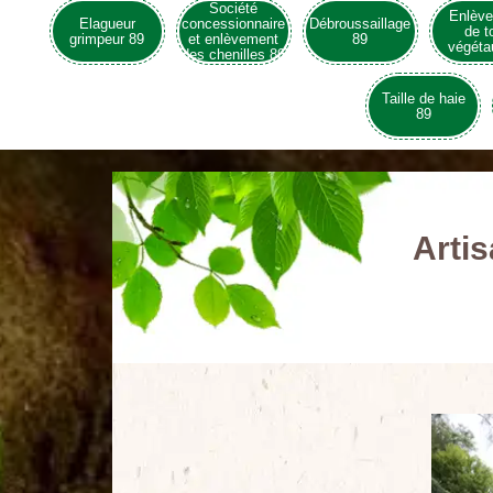
Société
Enlèv
Elagueur
concessionnaire
Débroussaillage
de t
grimpeur 89
et enlèvement
89
végéta
des chenilles 89
Taille de haie
89
Arti