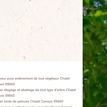
ueur pour enlèvement de tout végétaux Chatel
oir 89660
san élagage et abattage de tout type d'arbre Chatel
oir 89660
san tonte de pelouse Chatel Censoir 89660
ueur pour entretien parc et jardin Chatel Censoir