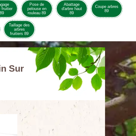
agage
Pose de
Abattage
Coupe arbres
 fruitier
pelouse en
d'arbre haut
89
89
rouleau 89
89
Taillage des
arbres
fruitiers 89
in Sur