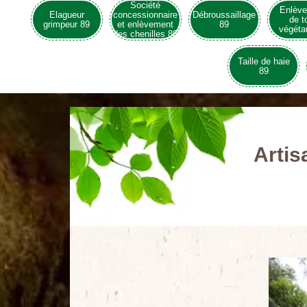
Société
Enlèv
Elagueur
concessionnaire
Débroussaillage
de t
grimpeur 89
et enlèvement
89
végéta
des chenilles 89
Taille de haie
89
Artis