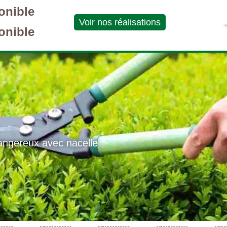
onible
Voir nos réalisations
onible
angereux avec nacelle