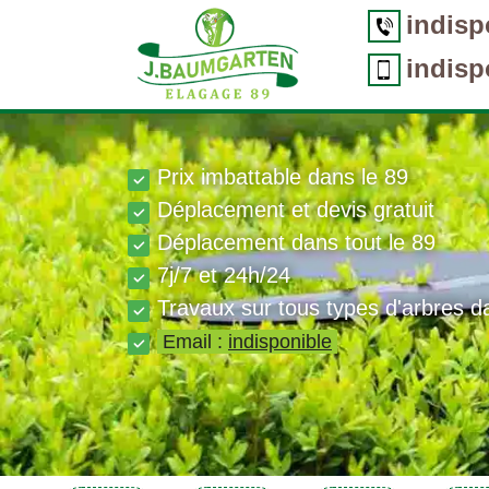
indisp
indisp
Prix imbattable dans le 89
Déplacement et devis gratuit
Déplacement dans tout le 89
7j/7 et 24h/24
Travaux sur tous types d'arbres d
Email :
indisponible