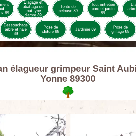
Elagage et
ement
Tout entretien
El
abattage de
Tonte de
out
parc et jardin
arbre
tout type
pelouse 89
ux 89
89
d'arbre 89
Dessouchage
Pose de
Pose de
arbre et haie
Jardinier 89
clôture 89
grillage 89
89
an élagueur grimpeur Saint Aub
Yonne 89300