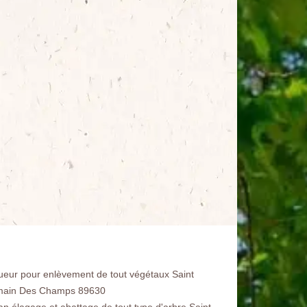
ueur pour enlèvement de tout végétaux Saint
ain Des Champs 89630
san élagage et abattage de tout type d'arbre Saint