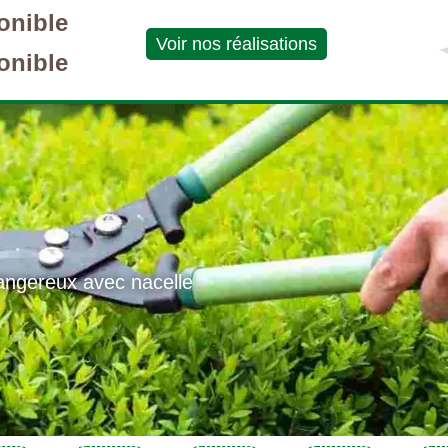
onible
Voir nos réalisations
onible
angereux avec nacelle