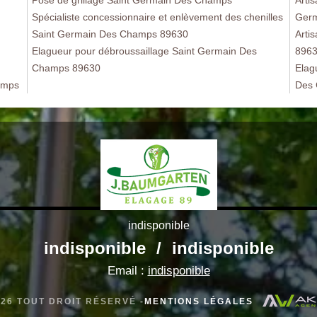
Spécialiste concessionnaire et enlèvement des chenilles
Germ
Saint Germain Des Champs 89630
Arti
Elagueur pour débroussaillage Saint Germain Des
896
Champs 89630
Elag
amps
Des
indisponible
indisponible
/
indisponible
Email :
indisponible
026 TOUT DROIT RÉSERVÉ -
MENTIONS LÉGALES