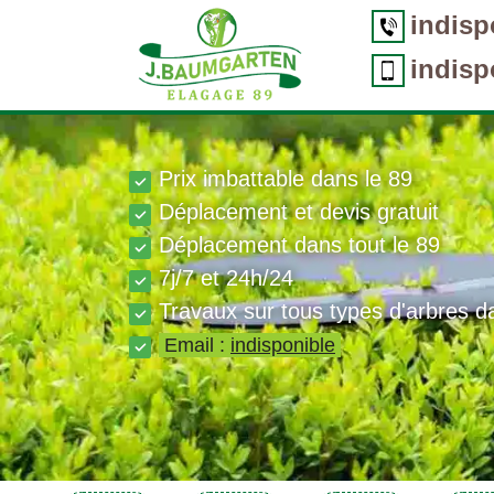
indisp
indisp
Prix imbattable dans le 89
Déplacement et devis gratuit
Déplacement dans tout le 89
7j/7 et 24h/24
Travaux sur tous types d'arbres d
Email :
indisponible