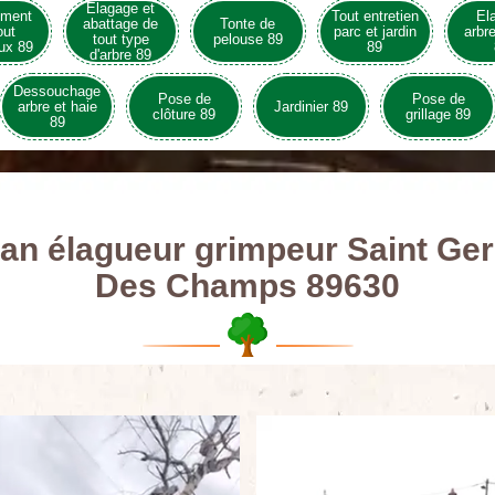
Elagage et
ement
Tout entretien
El
abattage de
Tonte de
out
parc et jardin
arbre
tout type
pelouse 89
ux 89
89
d'arbre 89
Dessouchage
Pose de
Pose de
arbre et haie
Jardinier 89
clôture 89
grillage 89
89
san élagueur grimpeur Saint Ge
Des Champs 89630