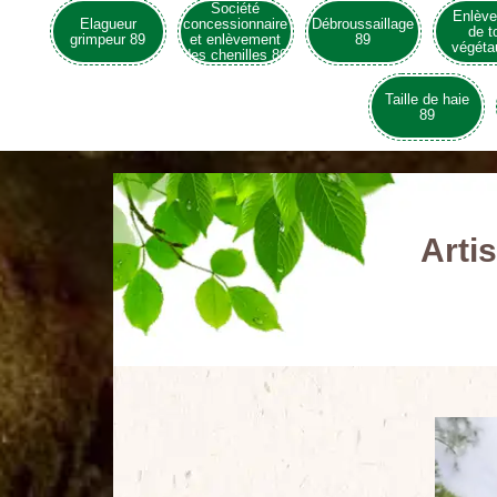
Société
Enlèv
Elagueur
concessionnaire
Débroussaillage
de t
grimpeur 89
et enlèvement
89
végéta
des chenilles 89
Taille de haie
89
Arti