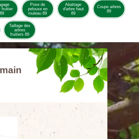
agage
Pose de
Abattage
Coupe arbres
 fruitier
pelouse en
d'arbre haut
89
89
rouleau 89
89
Taillage des
arbres
fruitiers 89
rmain