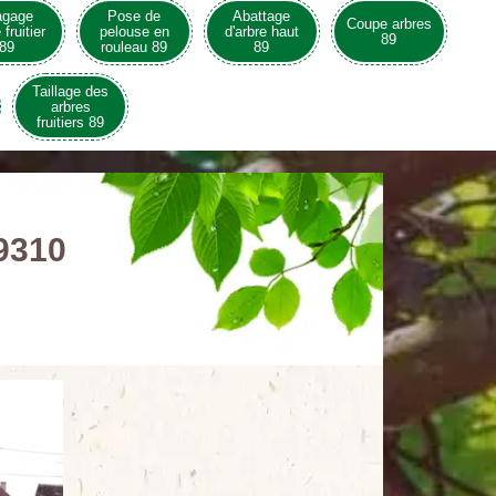
agage
Pose de
Abattage
Coupe arbres
 fruitier
pelouse en
d'arbre haut
89
89
rouleau 89
89
Taillage des
arbres
fruitiers 89
89310