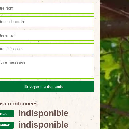
s coordonnées
indisponible
reau
indisponible
antier