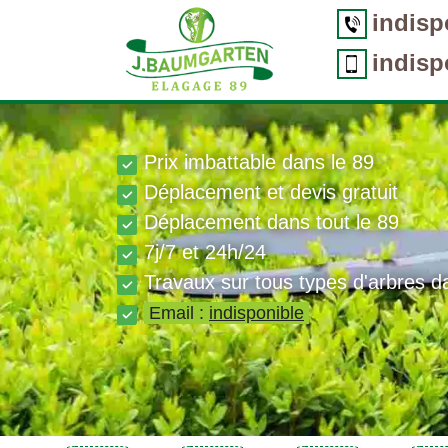
indisp
indisp
Prix imbattable dans le 89
Déplacement et devis gratuit
Déplacement dans tout le 89
7j/7 et 24h/24
Travaux sur tous types d'arbres d
Email :
indisponible