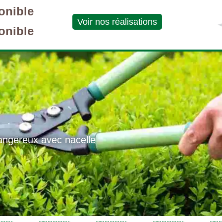
onible
Voir nos réalisations
onible
angereux avec nacelle