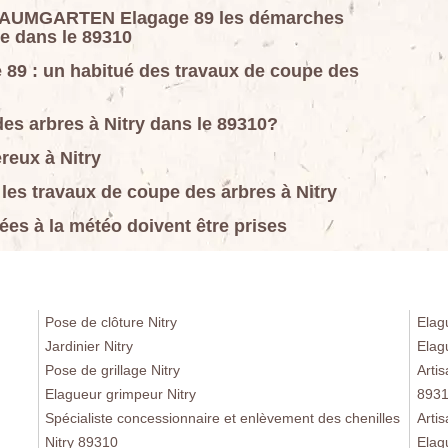
 J.BAUMGARTEN Elagage 89 les démarches
re dans le 89310
9 : un habitué des travaux de coupe des
des arbres à Nitry dans le 89310?
reux à Nitry
 les travaux de coupe des arbres à Nitry
ées à la météo doivent être prises
Pose de clôture Nitry
Elag
Jardinier Nitry
Elag
Pose de grillage Nitry
Artis
Elagueur grimpeur Nitry
893
Spécialiste concessionnaire et enlèvement des chenilles
Arti
Nitry 89310
Elag