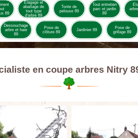
Elagage et
ement
Tout entretien
El
abattage de
Tonte de
out
parc et jardin
arbre
tout type
pelouse 89
ux 89
89
d'arbre 89
Dessouchage
Pose de
Pose de
arbre et haie
Jardinier 89
clôture 89
grillage 89
89
ialiste en coupe arbres Nitry 