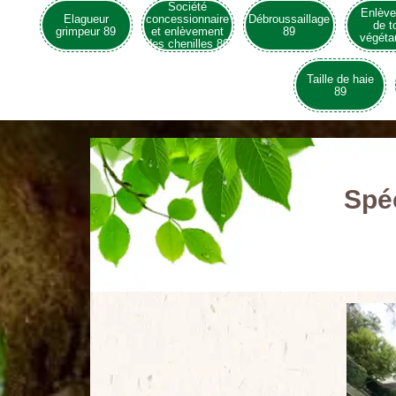
Société
Enlèv
Elagueur
concessionnaire
Débroussaillage
de t
grimpeur 89
et enlèvement
89
végéta
des chenilles 89
Taille de haie
89
Spéc