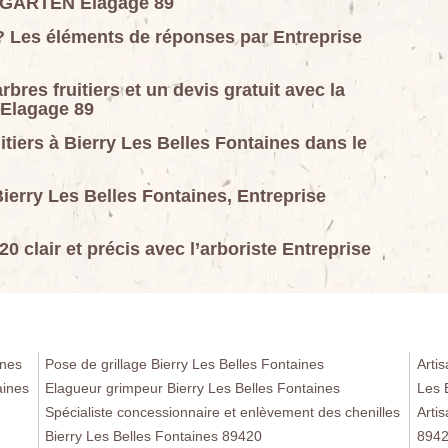
UMGARTEN Elagage 89
s ? Les éléments de réponses par Entreprise
rbres fruitiers et un devis gratuit avec la
Elagage 89
itiers à Bierry Les Belles Fontaines dans le
 Bierry Les Belles Fontaines, Entreprise
20 clair et précis avec l’arboriste Entreprise
ines
Pose de grillage Bierry Les Belles Fontaines
Artis
aines
Elagueur grimpeur Bierry Les Belles Fontaines
Les 
Spécialiste concessionnaire et enlèvement des chenilles
Arti
Bierry Les Belles Fontaines 89420
894