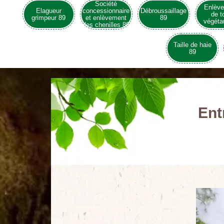
Société
Enlèv
Elagueur
concessionnaire
Débroussaillage
de t
grimpeur 89
et enlèvement
89
végéta
des chenilles 89
Taille de haie
89
Ent