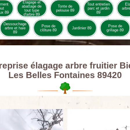
Elagage et
ement
Tout entretien
El
abattage de
Tonte de
out
parc et jardin
arbre
tout type
pelouse 89
ux 89
89
d'arbre 89
Dessouchage
Pose de
Pose de
arbre et haie
Jardinier 89
clôture 89
grillage 89
89
reprise élagage arbre fruitier Bi
Les Belles Fontaines 89420