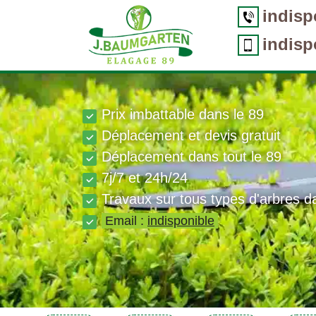
indisp
indisp
Prix imbattable dans le 89
Déplacement et devis gratuit
Déplacement dans tout le 89
7j/7 et 24h/24
Travaux sur tous types d'arbres d
Email :
indisponible