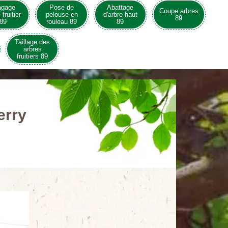
agage
Pose de
Abattage
Coupe arbres
 fruitier
pelouse en
d'arbre haut
89
89
rouleau 89
89
Taillage des
arbres
fruitiers 89
erry