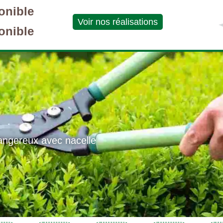
onible
Voir nos réalisations
onible
angereux avec nacelle