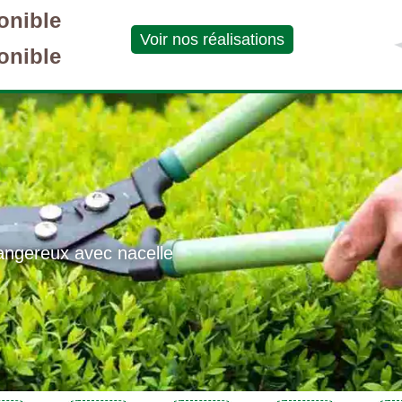
onible
Voir nos réalisations
onible
angereux avec nacelle