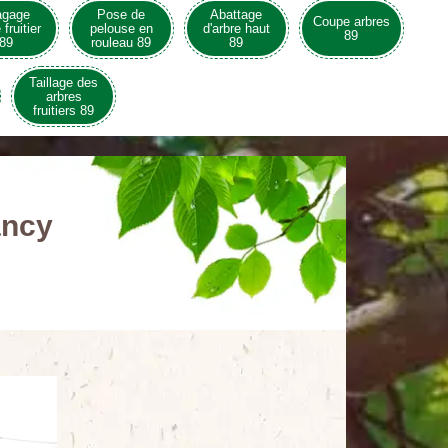
agage
Pose de
Abattage
Coupe arbres
 fruitier
pelouse en
d'arbre haut
89
89
rouleau 89
89
Taillage des
arbres
fruitiers 89
ancy