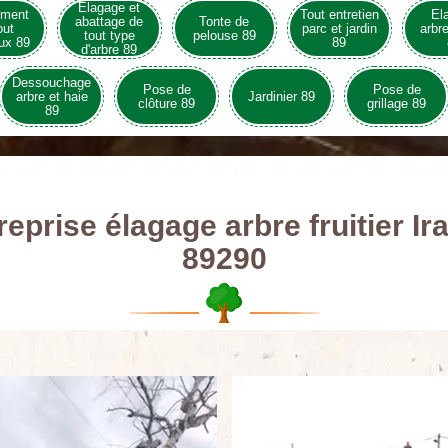
Elagage et
ement
Tout entretien
El
abattage de
Tonte de
out
parc et jardin
arbre
tout type
pelouse 89
ux 89
89
d'arbre 89
Dessouchage
Pose de
Pose de
arbre et haie
Jardinier 89
clôture 89
grillage 89
89
reprise élagage arbre fruitier Ir
89290