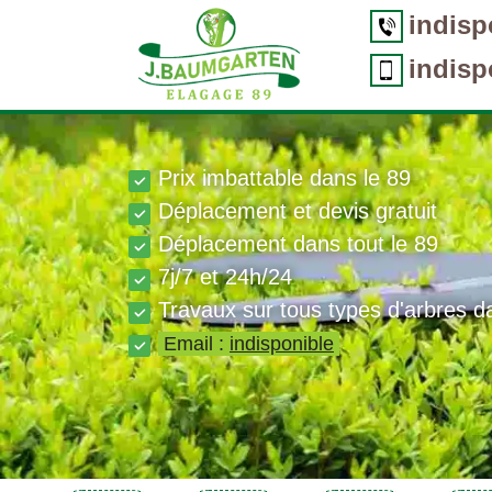
indisp
indisp
Prix imbattable dans le 89
Déplacement et devis gratuit
Déplacement dans tout le 89
7j/7 et 24h/24
Travaux sur tous types d'arbres d
Email :
indisponible