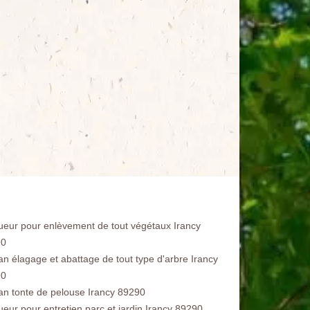
ueur pour enlèvement de tout végétaux Irancy
90
san élagage et abattage de tout type d'arbre Irancy
90
san tonte de pelouse Irancy 89290
ueur pour entretien parc et jardin Irancy 89290