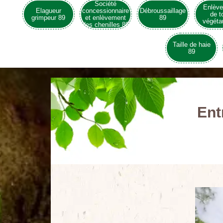
Société
Enlèv
Elagueur
concessionnaire
Débroussaillage
de t
grimpeur 89
et enlèvement
89
végéta
des chenilles 89
Taille de haie
89
Ent