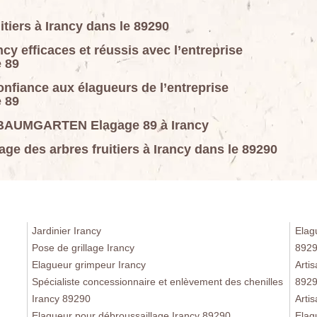
itiers à Irancy dans le 89290
ncy efficaces et réussis avec l’entreprise
 89
confiance aux élagueurs de l’entreprise
 89
 J.BAUMGARTEN Elagage 89 à Irancy
age des arbres fruitiers à Irancy dans le 89290
Jardinier Irancy
Elag
Pose de grillage Irancy
892
Elagueur grimpeur Irancy
Arti
Spécialiste concessionnaire et enlèvement des chenilles
892
Irancy 89290
Arti
Elagueur pour débroussaillage Irancy 89290
Elag