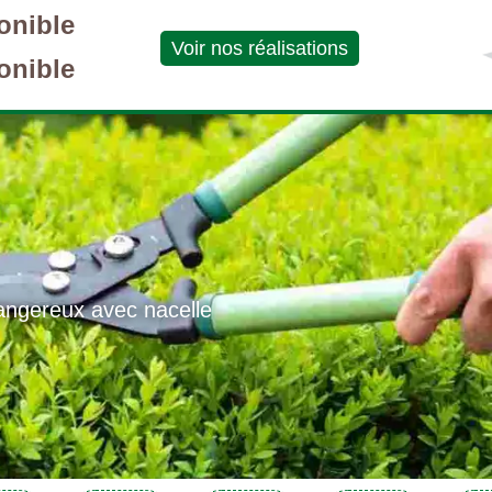
onible
Voir nos réalisations
onible
angereux avec nacelle