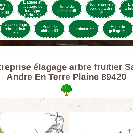
Elagage et
ement
Tout entretien
El
abattage de
Tonte de
out
parc et jardin
arbre
tout type
pelouse 89
ux 89
89
d'arbre 89
Dessouchage
Pose de
Pose de
arbre et haie
Jardinier 89
clôture 89
grillage 89
89
reprise élagage arbre fruitier S
Andre En Terre Plaine 89420