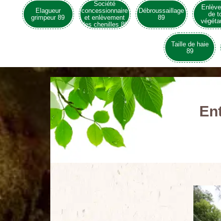
Société
Enlèv
Elagueur
concessionnaire
Débroussaillage
de t
grimpeur 89
et enlèvement
89
végéta
des chenilles 89
Taille de haie
89
Ent