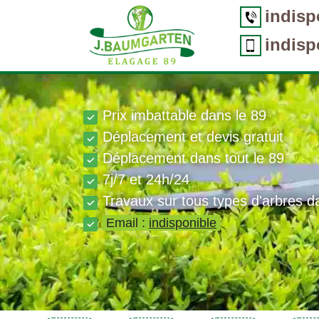
indisp
indisp
Prix imbattable dans le 89
Déplacement et devis gratuit
Déplacement dans tout le 89
7j/7 et 24h/24
Travaux sur tous types d'arbres d
Email :
indisponible