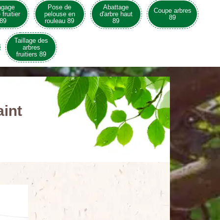
agage
Pose de
Abattage
Coupe arbres
 fruitier
pelouse en
d'arbre haut
89
89
rouleau 89
89
Taillage des
arbres
fruitiers 89
aint