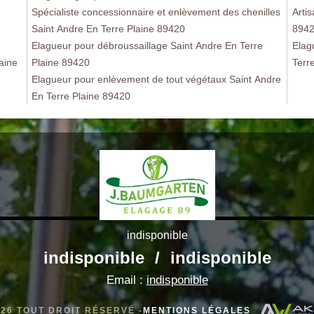
Spécialiste concessionnaire et enlèvement des chenilles
Arti
Saint Andre En Terre Plaine 89420
894
Elagueur pour débroussaillage Saint Andre En Terre
Elag
aine
Plaine 89420
Terr
Elagueur pour enlèvement de tout végétaux Saint Andre
En Terre Plaine 89420
indisponible
indisponible
/
indisponible
Email :
indisponible
026 TOUT DROIT RÉSERVÉ -
MENTIONS LÉGALES