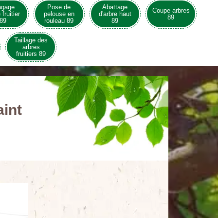
agage
Pose de
Abattage
Coupe arbres
 fruitier
pelouse en
d'arbre haut
89
89
rouleau 89
89
Taillage des
arbres
fruitiers 89
aint