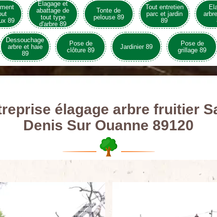
Elagage et
ement
Tout entretien
El
abattage de
Tonte de
out
parc et jardin
arbre
tout type
pelouse 89
ux 89
89
d'arbre 89
Dessouchage
Pose de
Pose de
arbre et haie
Jardinier 89
clôture 89
grillage 89
89
reprise élagage arbre fruitier S
Denis Sur Ouanne 89120