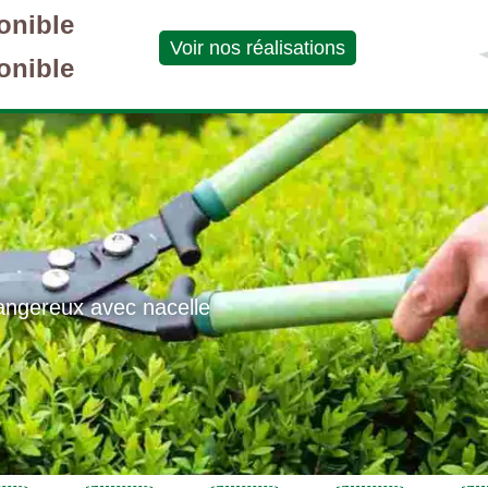
onible
Voir nos réalisations
onible
angereux avec nacelle