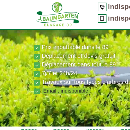
indisp
indisp
Prix imbattable dans le 89
Déplacement et devis gratuit
Déplacement dans tout le 89
7j/7 et 24h/24
Travaux sur tous types d'arbres d
Email :
indisponible