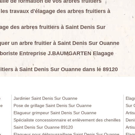
ille de formation de vos arbres fruitiers
les travaux d'élagage des arbres fruitiers à
age des arbres fruitiers à Saint Denis Sur
uer un arbre fruitier à Saint Denis Sur Ouanne
l’arboriste Entreprise J.BAUMGARTEN Elagage
uitiers à Saint Denis Sur Ouanne dans le 89120
e
Jardinier Saint Denis Sur Ouanne
Elag
ne
Pose de grillage Saint Denis Sur Ouanne
Sur 
Elagueur grimpeur Saint Denis Sur Ouanne
Arti
Spécialiste concessionnaire et enlèvement des chenilles
Deni
Saint Denis Sur Ouanne 89120
Arti
e
Elagueur pour débroussaillage Saint Denis Sur Ouanne
Elag