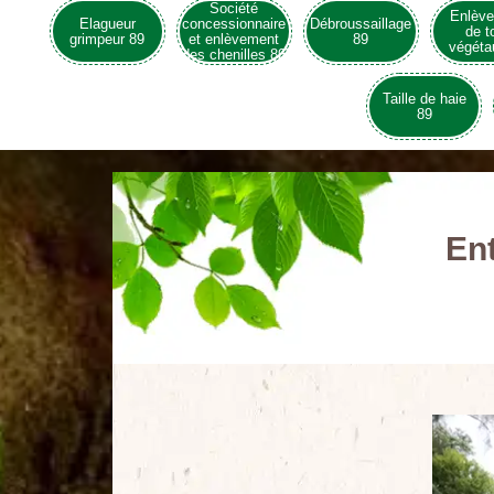
Société
Enlèv
Elagueur
concessionnaire
Débroussaillage
de t
grimpeur 89
et enlèvement
89
végéta
des chenilles 89
Taille de haie
89
Ent