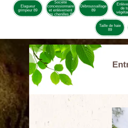
Société
Enlèv
Elagueur
concessionnaire
Débroussaillage
de t
grimpeur 89
et enlèvement
89
végéta
des chenilles 89
Taille de haie
89
Ent