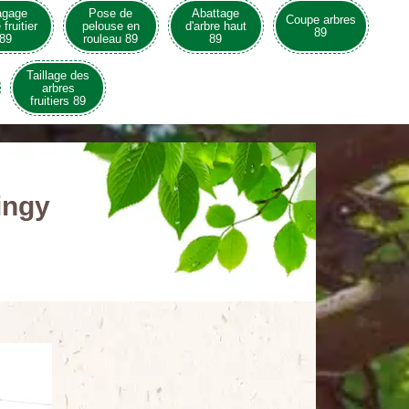
agage
Pose de
Abattage
Coupe arbres
 fruitier
pelouse en
d'arbre haut
89
89
rouleau 89
89
Taillage des
arbres
fruitiers 89
ingy