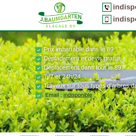
indisp
indisp
Prix imbattable dans le 89
Déplacement et devis gratuit
Déplacement dans tout le 89
7j/7 et 24h/24
Travaux sur tous types d'arbres d
Email :
indisponible