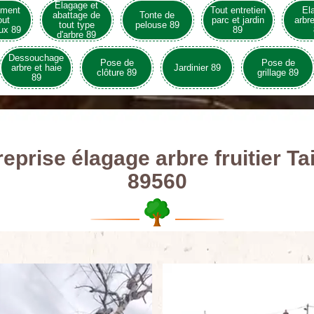
Elagage et
ement
Tout entretien
El
abattage de
Tonte de
out
parc et jardin
arbre
tout type
pelouse 89
ux 89
89
d'arbre 89
Dessouchage
Pose de
Pose de
arbre et haie
Jardinier 89
clôture 89
grillage 89
89
reprise élagage arbre fruitier Ta
89560