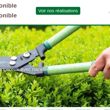
onible
Voir nos réalisations
onible
angereux avec nacelle