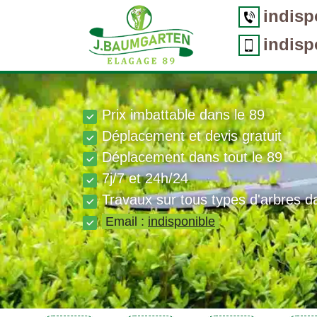
indisp
indisp
Prix imbattable dans le 89
Déplacement et devis gratuit
Déplacement dans tout le 89
7j/7 et 24h/24
Travaux sur tous types d'arbres d
Email :
indisponible