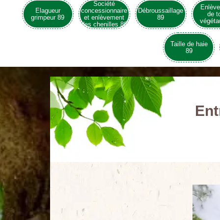
Société
Enlèv
Elagueur
concessionnaire
Débroussaillage
de t
grimpeur 89
et enlèvement
89
végéta
des chenilles 89
Taille de haie
89
Ent