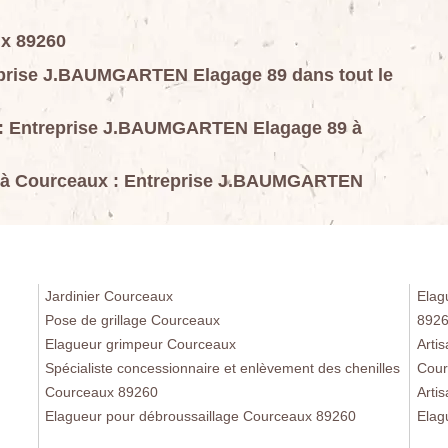
ux 89260
eprise J.BAUMGARTEN Elagage 89 dans tout le
u : Entreprise J.BAUMGARTEN Elagage 89 à
u à Courceaux : Entreprise J.BAUMGARTEN
Jardinier Courceaux
Elag
Pose de grillage Courceaux
892
Elagueur grimpeur Courceaux
Arti
Spécialiste concessionnaire et enlèvement des chenilles
Cour
Courceaux 89260
Arti
Elagueur pour débroussaillage Courceaux 89260
Elag