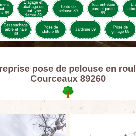
Elagage et
ement
Tout entretien
El
abattage de
Tonte de
out
parc et jardin
arbre
tout type
pelouse 89
ux 89
89
d'arbre 89
Dessouchage
Pose de
Pose de
arbre et haie
Jardinier 89
clôture 89
grillage 89
89
reprise pose de pelouse en rou
Courceaux 89260