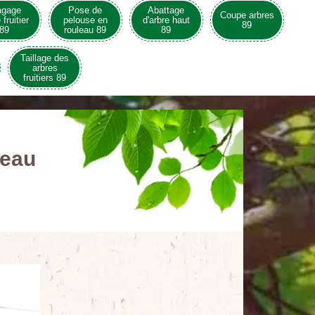
agage
Pose de
Abattage
Coupe arbres
 fruitier
pelouse en
d'arbre haut
89
89
rouleau 89
89
Taillage des
arbres
fruitiers 89
leau