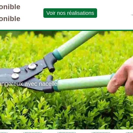
onible
Voir nos réalisations
onible
angereux avec nacelle