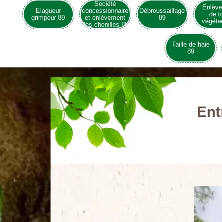
Société
Enlèv
Elagueur
concessionnaire
Débroussaillage
de t
grimpeur 89
et enlèvement
89
végéta
des chenilles 89
Taille de haie
89
Ent