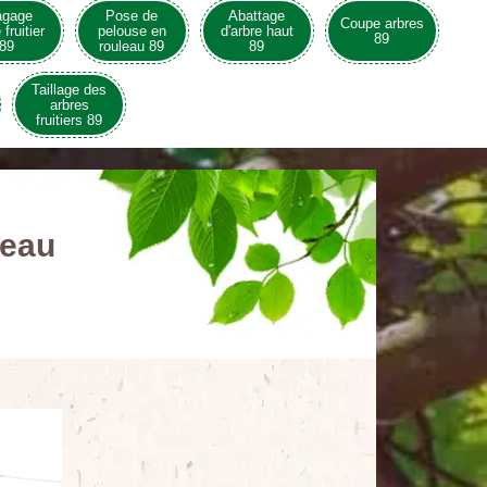
agage
Pose de
Abattage
Coupe arbres
 fruitier
pelouse en
d'arbre haut
89
89
rouleau 89
89
Taillage des
arbres
fruitiers 89
leau