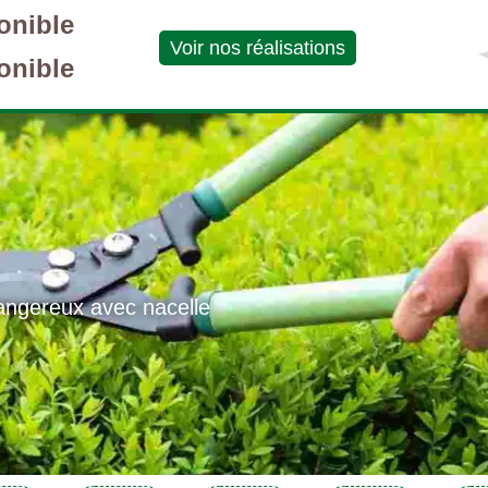
onible
Voir nos réalisations
onible
angereux avec nacelle