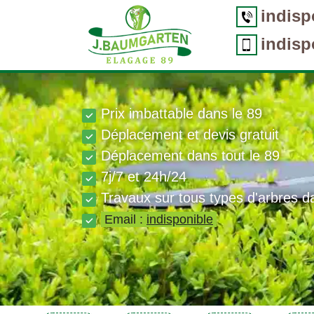
indisp
indisp
Prix imbattable dans le 89
Déplacement et devis gratuit
Déplacement dans tout le 89
7j/7 et 24h/24
Travaux sur tous types d'arbres d
Email :
indisponible