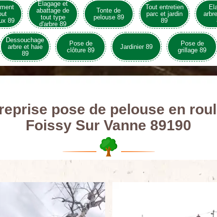
Elagage et
ement
Tout entretien
El
abattage de
Tonte de
out
parc et jardin
arbre
tout type
pelouse 89
ux 89
89
d'arbre 89
Dessouchage
Pose de
Pose de
arbre et haie
Jardinier 89
clôture 89
grillage 89
89
reprise pose de pelouse en rou
Foissy Sur Vanne 89190