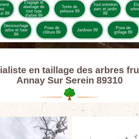
Elagage et
ement
Tout entretien
El
abattage de
Tonte de
out
parc et jardin
arbre
tout type
pelouse 89
ux 89
89
d'arbre 89
Dessouchage
Pose de
Pose de
arbre et haie
Jardinier 89
clôture 89
grillage 89
89
aliste en taillage des arbres fru
Annay Sur Serein 89310