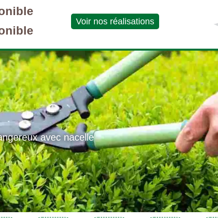
onible
Voir nos réalisations
onible
angereux avec nacelle