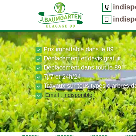
indisp
indisp
Prix imbattable dans le 89
Déplacement et devis gratuit
Déplacement dans tout le 89
7j/7 et 24h/24
Travaux sur tous types d'arbres d
Email :
indisponible