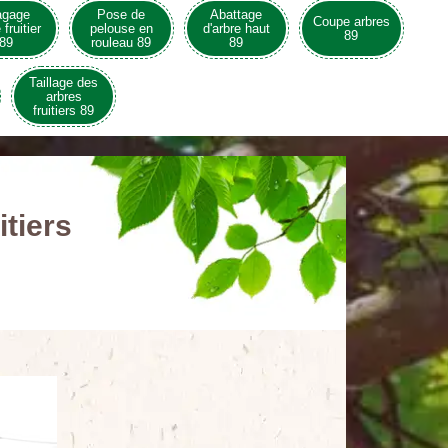
agage
Pose de
Abattage
Coupe arbres
 fruitier
pelouse en
d'arbre haut
89
89
rouleau 89
89
Taillage des
arbres
fruitiers 89
itiers