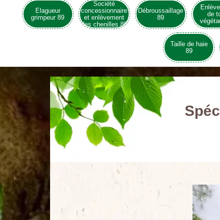
Société
Enlèv
Elagueur
concessionnaire
Débroussaillage
de t
grimpeur 89
et enlèvement
89
végéta
des chenilles 89
Taille de haie
89
Spéci