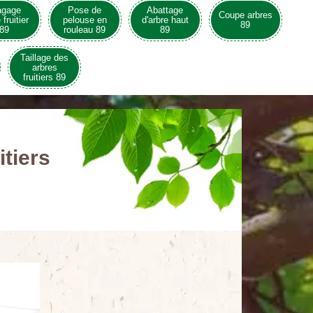
agage
Pose de
Abattage
Coupe arbres
 fruitier
pelouse en
d'arbre haut
89
89
rouleau 89
89
Taillage des
arbres
fruitiers 89
itiers