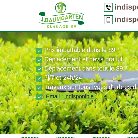
indisp
indisp
Prix imbattable dans le 89
Déplacement et devis gratuit
Déplacement dans tout le 89
7j/7 et 24h/24
Travaux sur tous types d'arbres d
Email :
indisponible