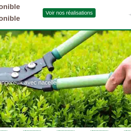
onible
Voir nos réalisations
onible
angereux avec nacelle