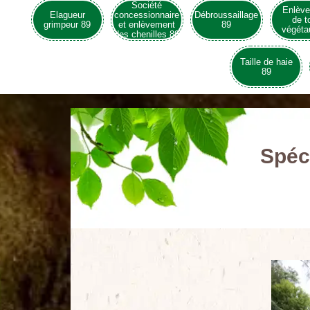
Société
Enlèv
Elagueur
concessionnaire
Débroussaillage
de t
grimpeur 89
et enlèvement
89
végéta
des chenilles 89
Taille de haie
89
Spéci