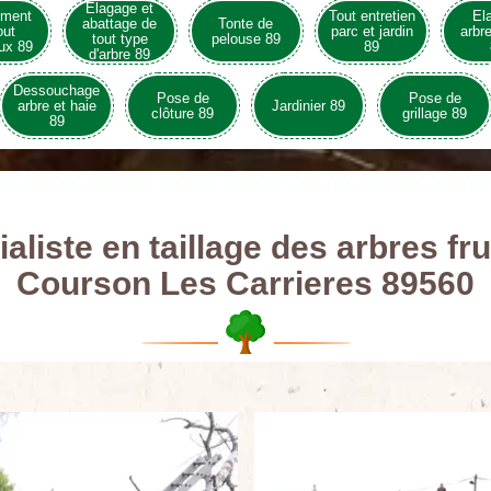
Elagage et
ement
Tout entretien
El
abattage de
Tonte de
out
parc et jardin
arbre
tout type
pelouse 89
ux 89
89
d'arbre 89
Dessouchage
Pose de
Pose de
arbre et haie
Jardinier 89
clôture 89
grillage 89
89
aliste en taillage des arbres fru
Courson Les Carrieres 89560