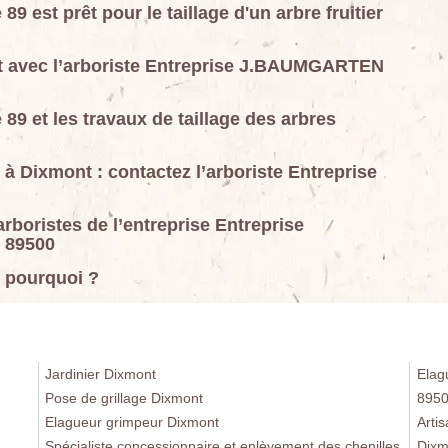
est prêt pour le taillage d'un arbre fruitier
mont avec l’arboriste Entreprise J.BAUMGARTEN
 et les travaux de taillage des arbres
rs à Dixmont : contactez l’arboriste Entreprise
 arboristes de l’entreprise Entreprise
 89500
t, pourquoi ?
Jardinier Dixmont
Elag
Pose de grillage Dixmont
895
Elagueur grimpeur Dixmont
Arti
Spécialiste concessionnaire et enlèvement des chenilles
Dixm