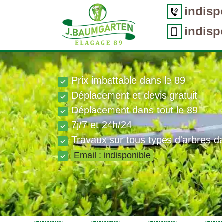
indisp
indisp
Prix imbattable dans le 89
Déplacement et devis gratuit
Déplacement dans tout le 89
7j/7 et 24h/24
Travaux sur tous types d'arbres d
Email :
indisponible