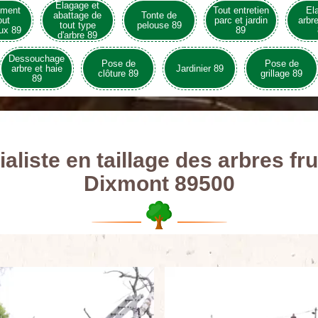
Elagage et
ement
Tout entretien
El
abattage de
Tonte de
out
parc et jardin
arbre
tout type
pelouse 89
ux 89
89
d'arbre 89
Dessouchage
Pose de
Pose de
arbre et haie
Jardinier 89
clôture 89
grillage 89
89
aliste en taillage des arbres fru
Dixmont 89500