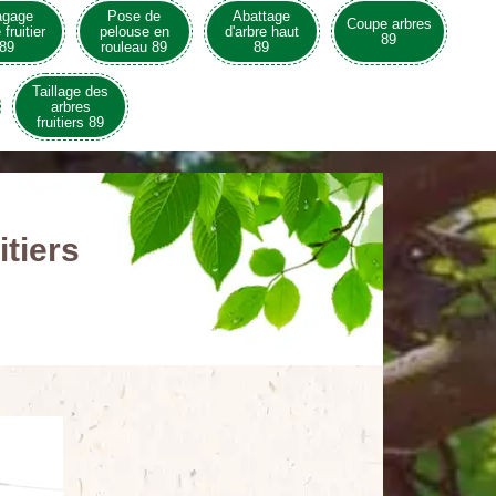
agage
Pose de
Abattage
Coupe arbres
 fruitier
pelouse en
d'arbre haut
89
89
rouleau 89
89
Taillage des
arbres
fruitiers 89
itiers