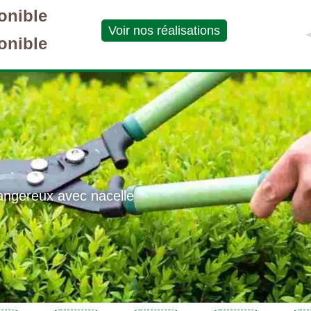
onible
Voir nos réalisations
onible
angereux avec nacelle