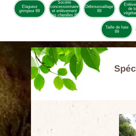
Société
Enlèv
Elagueur
concessionnaire
Débroussaillage
de t
grimpeur 89
et enlèvement
89
végéta
des chenilles 89
Taille de haie
89
Spéci