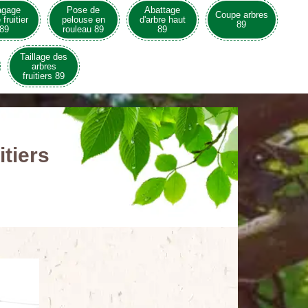
agage
Pose de
Abattage
Coupe arbres
 fruitier
pelouse en
d'arbre haut
89
89
rouleau 89
89
Taillage des
arbres
fruitiers 89
itiers