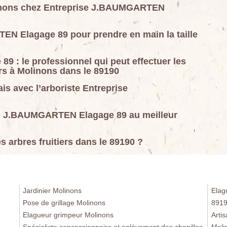
Molinons chez Entreprise J.BAUMGARTEN
EN Elagage 89 pour prendre en main la taille
 : le professionnel qui peut effectuer les
ers à Molinons dans le 89190
rais avec l’arboriste Entreprise
rise J.BAUMGARTEN Elagage 89 au meilleur
es arbres fruitiers dans le 89190 ?
Jardinier Molinons
Elag
Pose de grillage Molinons
891
Elagueur grimpeur Molinons
Arti
Spécialiste concessionnaire et enlèvement des chenilles
Moli