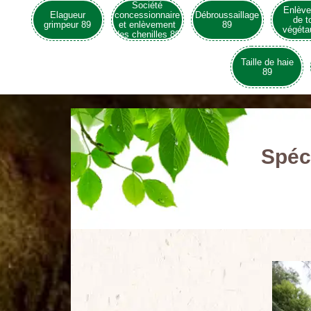
Société
Enlèv
Elagueur
concessionnaire
Débroussaillage
de t
grimpeur 89
et enlèvement
89
végéta
des chenilles 89
Taille de haie
89
Spéci