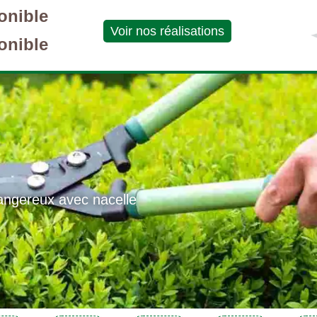
onible
Voir nos réalisations
onible
angereux avec nacelle