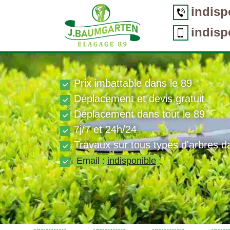
indisp
indisp
Prix imbattable dans le 89
Déplacement et devis gratuit
Déplacement dans tout le 89
7j/7 et 24h/24
Travaux sur tous types d'arbres d
Email :
indisponible