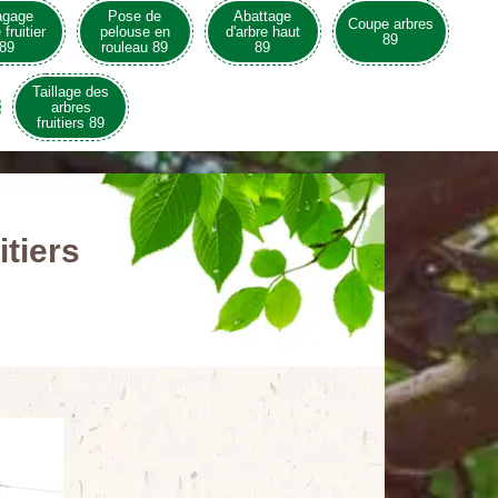
agage
Pose de
Abattage
Coupe arbres
 fruitier
pelouse en
d'arbre haut
89
89
rouleau 89
89
Taillage des
arbres
fruitiers 89
itiers