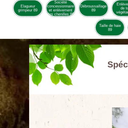
Société
Enlèv
Elagueur
concessionnaire
Débroussaillage
de t
grimpeur 89
et enlèvement
89
végéta
des chenilles 89
Taille de haie
89
Spéci