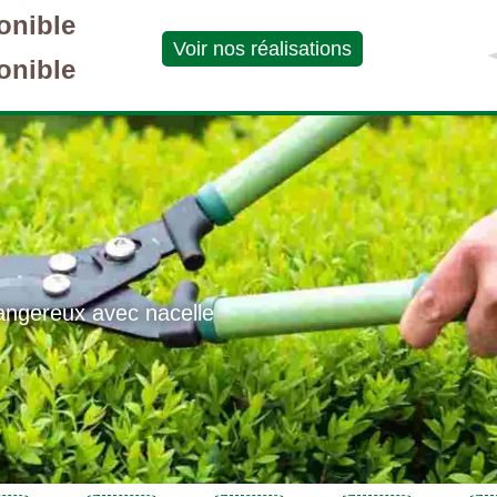
onible
Voir nos réalisations
onible
angereux avec nacelle