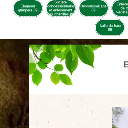
Société
Enlèv
Elagueur
concessionnaire
Débroussaillage
de t
grimpeur 89
et enlèvement
89
végéta
des chenilles 89
Taille de haie
89
E