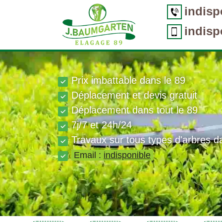
indisp
indisp
Prix imbattable dans le 89
Déplacement et devis gratuit
Déplacement dans tout le 89
7j/7 et 24h/24
Travaux sur tous types d'arbres d
Email :
indisponible