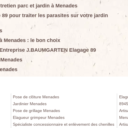
tretien parc et jardin à Menades
pour traiter les parasites sur votre jardin
s
n à Menades : le bon choix
arc Entreprise J.BAUMGARTEN Elagage 89
 à Menades
 Menades
Pose de clôture Menades
Elag
Jardinier Menades
894
Pose de grillage Menades
Arti
Elagueur grimpeur Menades
Men
Spécialiste concessionnaire et enlèvement des chenilles
Arti