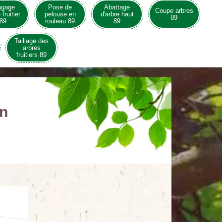
agage
Pose de
Abattage
Coupe arbres
 fruitier
pelouse en
d'arbre haut
89
89
rouleau 89
89
Taillage des
arbres
fruitiers 89
in