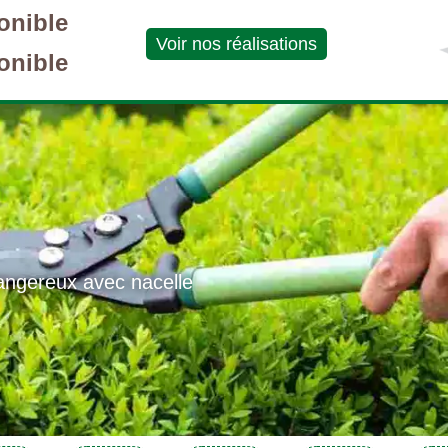
onible
Voir nos réalisations
onible
angereux avec nacelle