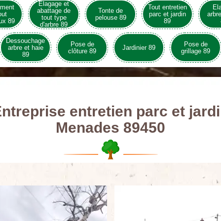
Elagage et
ement
Tout entretien
El
abattage de
Tonte de
out
parc et jardin
arbre
tout type
pelouse 89
ux 89
89
d'arbre 89
Dessouchage
Pose de
Pose de
arbre et haie
Jardinier 89
clôture 89
grillage 89
89
ntreprise entretien parc et jard
Menades 89450