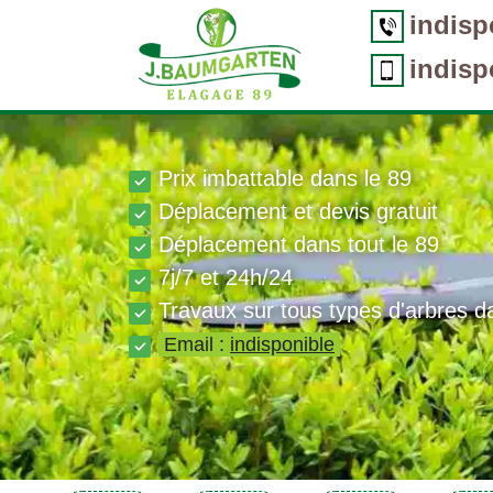
indisp
indisp
Prix imbattable dans le 89
Déplacement et devis gratuit
Déplacement dans tout le 89
7j/7 et 24h/24
Travaux sur tous types d'arbres d
Email :
indisponible