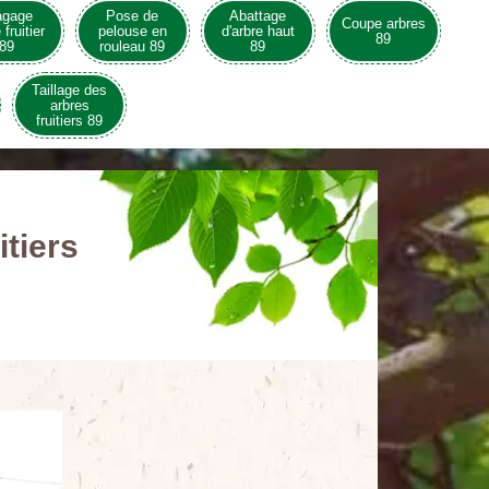
agage
Pose de
Abattage
Coupe arbres
 fruitier
pelouse en
d'arbre haut
89
89
rouleau 89
89
Taillage des
arbres
fruitiers 89
itiers