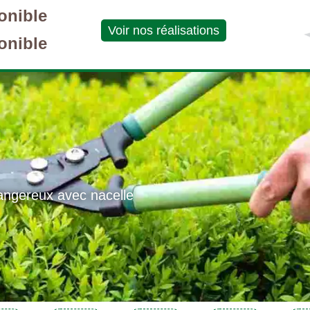
onible
Voir nos réalisations
onible
angereux avec nacelle