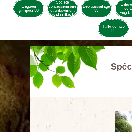
Société
Enlèv
Elagueur
concessionnaire
Débroussaillage
de t
grimpeur 89
et enlèvement
89
végéta
des chenilles 89
Taille de haie
89
Spéci