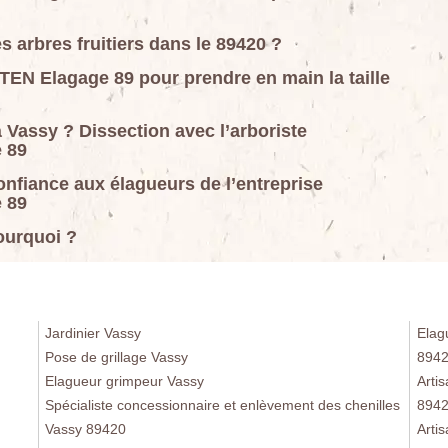
es arbres fruitiers dans le 89420 ?
EN Elagage 89 pour prendre en main la taille
à Vassy ? Dissection avec l’arboriste
 89
confiance aux élagueurs de l’entreprise
 89
pourquoi ?
Jardinier Vassy
Elag
Pose de grillage Vassy
894
Elagueur grimpeur Vassy
Arti
Spécialiste concessionnaire et enlèvement des chenilles
894
Vassy 89420
Arti