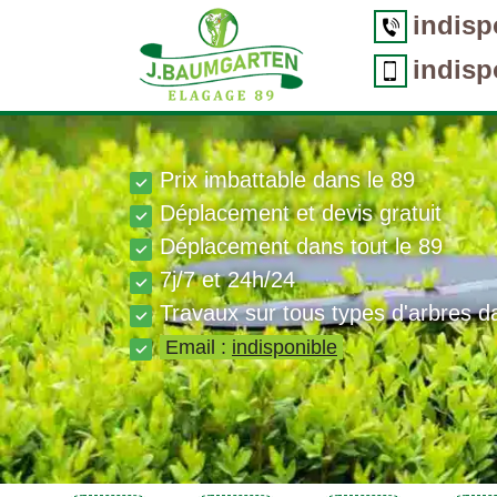
indisp
indisp
Prix imbattable dans le 89
Déplacement et devis gratuit
Déplacement dans tout le 89
7j/7 et 24h/24
Travaux sur tous types d'arbres d
Email :
indisponible