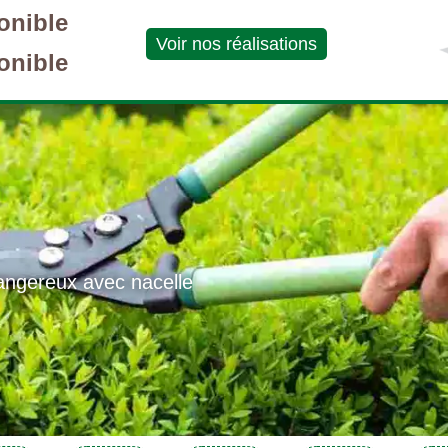
onible
Voir nos réalisations
onible
angereux avec nacelle