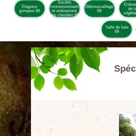
Société
Enlèv
Elagueur
concessionnaire
Débroussaillage
de t
grimpeur 89
et enlèvement
89
végéta
des chenilles 89
Taille de haie
89
Spéci