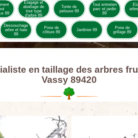
Elagage et
ement
Tout entretien
El
abattage de
Tonte de
out
parc et jardin
arbre
tout type
pelouse 89
ux 89
89
d'arbre 89
Dessouchage
Pose de
Pose de
arbre et haie
Jardinier 89
clôture 89
grillage 89
89
aliste en taillage des arbres fru
Vassy 89420